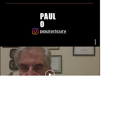
PAUL
O
paulorlcury
ANDERSON
andersonribeiromusica