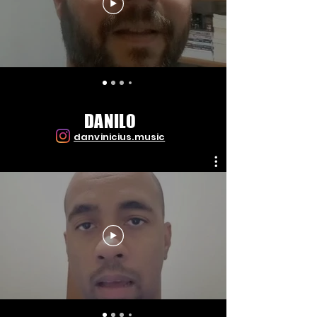
DANILO
danvinicius.music