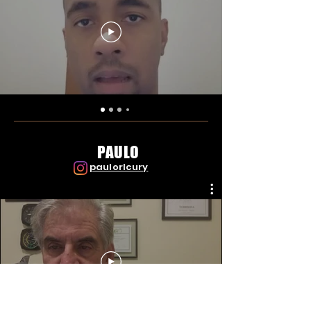
PAULO
paulorlcury