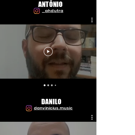
ANTÔNIO
_ahdutra
DANILO
danvinicius.music