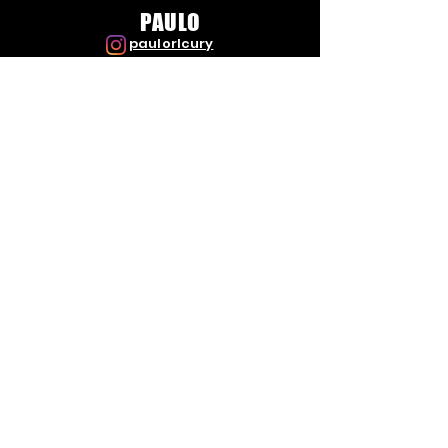
PAULO
paulorlcury
ANDERSON
andersonribeiromusica