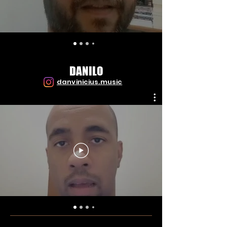
DANILO
danvinicius.music