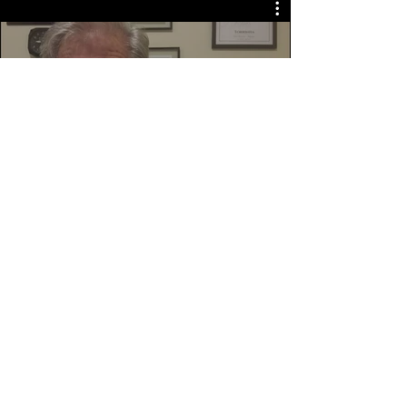
ANDERSON
andersonribeiromusica