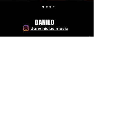
DANILO
danvinicius.music
PAULO
paulorlcury