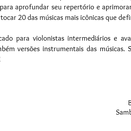
para aprofundar seu repertório e aprimora
tocar 20 das músicas mais icônicas que defin
icado para violonistas intermediários e 
ém versões instrumentais das músicas. Serã
!
Samb