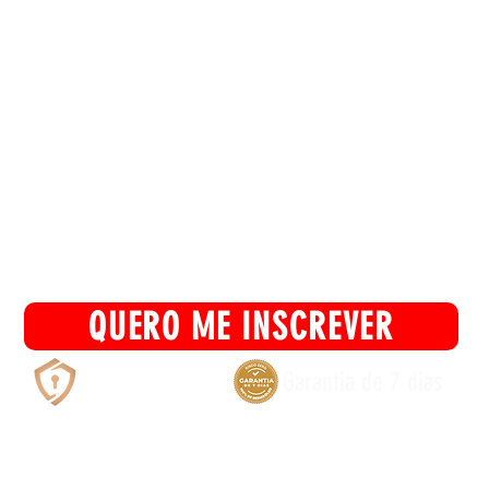
se e ganhe 11 Módulos BÔNUS de Formação 
€ 47
QUERO ME INSCREVER
Compra segura
Garantia de 7 dias
Acesso vitalício