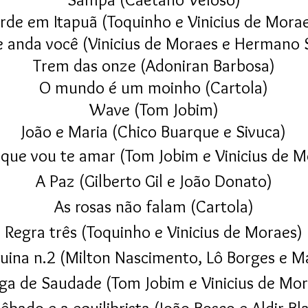
rde em Itapuã (Toquinho e Vinicius de Mora
 anda você (Vinicius de Moraes e Hermano S
Trem das onze (Adoniran Barbosa)
O mundo é um moinho (Cartola)
Wave (Tom Jobim)
João e Maria (Chico Buarque e Sivuca)
i que vou te amar (Tom
Jobim e Vinicius de 
A Paz (Gilberto Gil e João Donato)
As r
osas não f
alam (Cartola)
Regra três (Toquinho
e Vinicius de Moraes)
uina n.2 (Milton Nascimento, Lô Borges e M
ga de Saudade (Tom Jobim e Vinicius de Mor