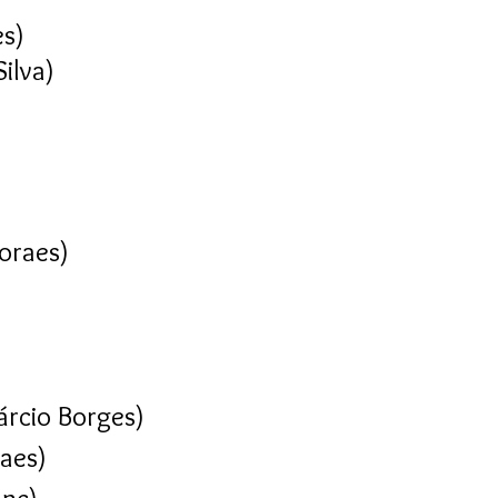
es)
ilva)
Moraes)
árcio Borges)
aes)