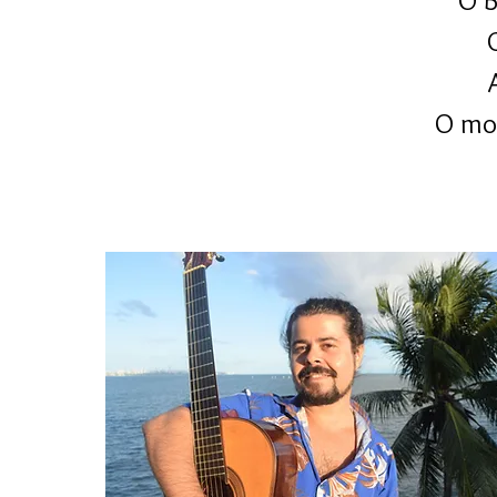
O B
O mo